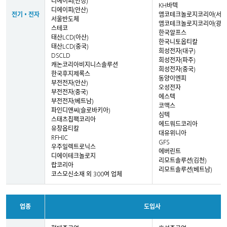
디에이피(안성)
KH바텍
디에이피(안산)
전기 • 전자
앰코테크놀로지코리아(서울
서울반도체
앰코테크놀로지코리아(광주
스테코
한국알프스
태산LCD(아산)
한국니토옵티칼
태산LCD(중국)
희성전자(대구)
DSCLD
희성전자(파주)
캐논코리아비지니스솔루션
희성전자(중국)
한국후지제록스
동양이엔피
부전전자(안산)
오성전자
부전전자(중국)
에스텍
부전전자(베트남)
코맥스
파인디앤씨(슬로바키아)
심텍
스태츠칩팩코리아
에드워드코리아
유창옵티칼
대유위니아
RFHIC
GFS
우주일렉트로닉스
에버린트
디에이테크놀로지
리모트솔루션(김천)
랍코리아
리모트솔루션(베트남)
코스모신소재 외 300여 업체
업종
도입사