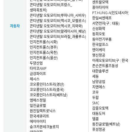
센트랄모텍
콘티넨탈 오토모티브(프랑스_
흥아타이어
생마흑토히)
PT.HUNG-A(인도네시아)
콘티넨탈 오토모티브(루마니아_시비우)
한일씨엔에프
콘티넨탈 오토모티브(멕시코_모렐로스)
서연전자(구 : 대동)
자동차
콘티넨탈 오토모티브(멕시코_치와와)
신성화학
콘티넨탈 오토모티브(말레이시아_페낭)
동희오토
콘티넨탈 오토모티브(브라질_과률루스)
동아전기부품
인지컨트롤스(시화)
한국알프스
인지컨트롤스(경주)
엔이케이
인지컨트롤스(옥천)
영신정공
인지컨트롤스(울산)
이래오토모티브(구 : 한국델
두양산업
존슨콘트롤즈동성
타이코AMP
대한솔루션
금강파이프
세동
체시스
남양공업
코오롱인더스트리(경산)
지엔에스
코오롱인더스트리(중국)
코우
코오롱인더스트리(베트남)
두합
엠에스정밀
SMC
일진글로벌
갑을오토텍
원진일렉트로닉스
대동도어
한국세큐리트
델콤
에이아이티
동진글로벌(베트남)
슝크카본테크놀로지
후성정공