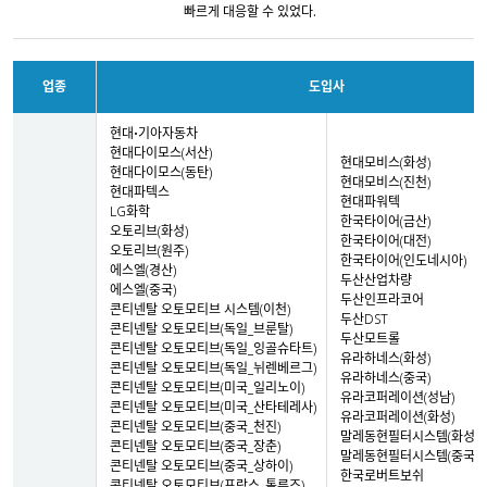
빠르게 대응할 수 있었다.
업종
도입사
현대•기아자동차
현대다이모스(서산)
현대모비스(화성)
현대다이모스(동탄)
현대모비스(진천)
현대파텍스
현대파워텍
LG화학
한국타이어(금산)
오토리브(화성)
한국타이어(대전)
오토리브(원주)
한국타이어(인도네시아)
에스엘(경산)
두산산업차량
에스엘(중국)
두산인프라코어
콘티넨탈 오토모티브 시스템(이천)
두산DST
콘티넨탈 오토모티브(독일_브룬탈)
두산모트롤
콘티넨탈 오토모티브(독일_잉골슈타트)
유라하네스(화성)
콘티넨탈 오토모티브(독일_뉘렌베르그)
유라하네스(중국)
콘티넨탈 오토모티브(미국_일리노이)
유라코퍼레이션(성남)
콘티넨탈 오토모티브(미국_산타테레사)
유라코퍼레이션(화성)
콘티넨탈 오토모티브(중국_천진)
말레동현필터시스템(화성)
콘티넨탈 오토모티브(중국_장춘)
말레동현필터시스템(중국)
콘티넨탈 오토모티브(중국_상하이)
한국로버트보쉬
콘티넨탈 오토모티브(프랑스_톨루즈)