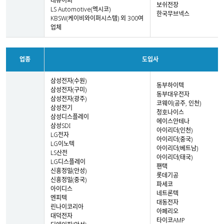
대유이피
보쉬전장
LS Automotive(멕시코)
한국무브넥스
KBSW(케이비와이퍼시스템) 외 300여
업체
업종
도입사
삼성전자(수원)
동부하이텍
삼성전자(구미)
동부대우전자
삼성전자(광주)
코웨이(공주, 인천)
삼성전기
청호나이스
삼성디스플레이
에이스안테나
삼성SDI
아이리더(인천)
LG전자
아이리더(중국)
LG이노텍
아이리더(베트남)
LS산전
아이리더(태국)
LG디스플레이
팬택
신흥정밀(안성)
롯데기공
신흥정밀(중국)
파세코
아이디스
네트론텍
엔피텍
대동전자
린나이코리아
아페리오
대덕전자
타이코AMP