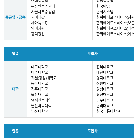
현대중공업
효성중공업
두산인프라코어
한국야금
서울샤프중공업
한화시스템
중공업 • 금속
고려제강
한화에어로스페이스(창원)
세아특수강
한화에어로스페이스(보은)
와이지원
한화에어로스페이스(대전)
홍덕정선
한화에어로스페이스(여수)
업종
도입사
대구대학교
전북대학교
아주대학교
대진대학교
가천(경원)대학교
명지대학교
동아대학교
창원대학교
대학
청주대학교
경상대학교
울산대학교
유한대학교
명지전문대학
공주대학교
울산과학대학
한라대학교
부산대학교
한국교통대학교
업종
도입사