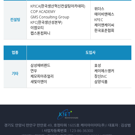
KPICA(한국생산혁신컨설팅아카데미)
위더스
COP ACADEMY
에이비엔에스
GMS Consulting Group
컨설팅
KPEC
KPC(한국생산성본부)
제이앤케이씨
이엠오티
한국표준협회
캡스톤컴퍼니
업종
도입사
삼성에버랜드
효성
연우
케이에스앵커
기타
제모피아쥬얼리
창신INC
새빛이엔이
삼양식품
경기도 안양시 만안구 만안로 49, 호정타워 1605호 케이아이이티(주) l 대표자 : 김상범
l 사업자등록번호 : 123-86-36300